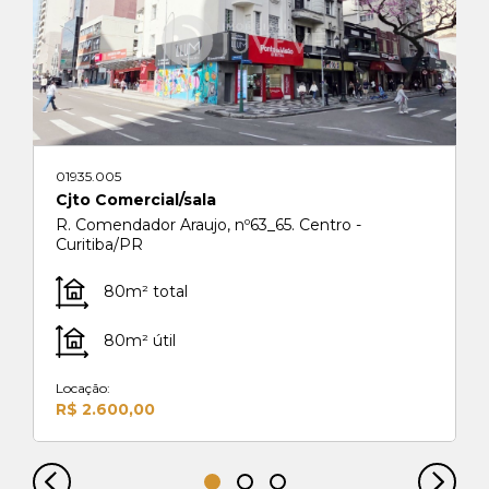
01935.005
Cjto Comercial/sala
R. Comendador Araujo, nº63_65. Centro -
Curitiba/PR
80m² total
80m² útil
Locação:
R$ 2.600,00