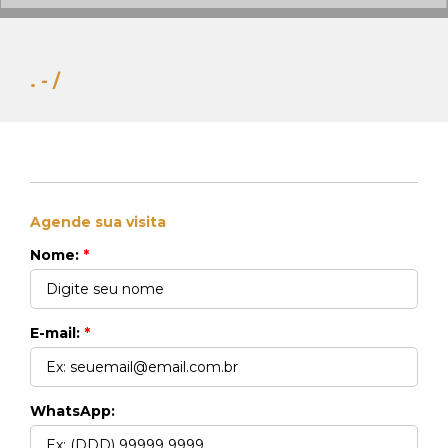
. - /
Agende sua visita
Nome:
*
E-mail:
*
WhatsApp:
Whats Locação
41 99270-3712