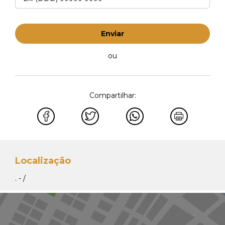
Whats Venda
41 99148-4621
Enviar
ou
Compartilhar:
Localização
. - /