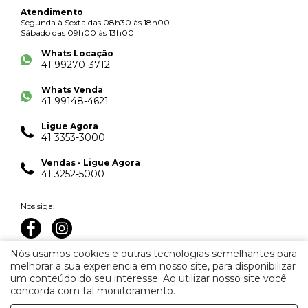
Atendimento
Segunda à Sexta das 08h30 às 18h00
Sábado das 09h00 às 13h00
Whats Locação
41 99270-3712
Whats Venda
41 99148-4621
Ligue Agora
41 3353-3000
Vendas - Ligue Agora
41 3252-5000
Nos siga:
Nós usamos cookies e outras tecnologias semelhantes para
melhorar a sua experiencia em nosso site, para disponibilizar
um conteúdo do seu interesse. Ao utilizar nosso site você
concorda com tal monitoramento.
Imobiliária Juveve © 2026. Creci J-2221.
Todos os direitos