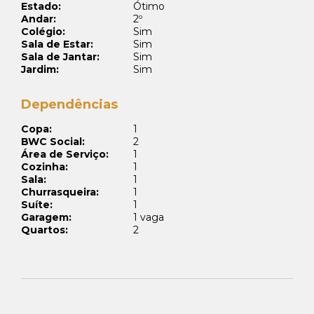
Estado:
Ótimo
Andar:
2º
Colégio:
Sim
Sala de Estar:
Sim
Sala de Jantar:
Sim
Jardim:
Sim
Dependências
Copa:
1
BWC Social:
2
Área de Serviço:
1
Cozinha:
1
Sala:
1
Churrasqueira:
1
Suíte:
1
Garagem:
1 vaga
Quartos:
2