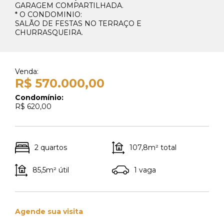
GARAGEM COMPARTILHADA.
* O CONDOMINIO:
SALÃO DE FESTAS NO TERRAÇO E
CHURRASQUEIRA.
Whats Locação
41 99270-3712
Venda:
Whats Venda
R$ 570.000,00
41 99148-4621
Condomínio:
R$ 620,00
2 quartos
107,8m² total
85,5m² útil
1 vaga
Agende sua visita