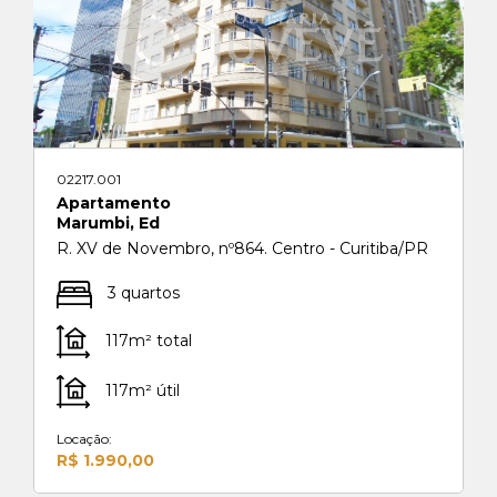
02217.001
Apartamento
Marumbi, Ed
R. XV de Novembro, nº864. Centro - Curitiba/PR
3 quartos
117m² total
117m² útil
Locação:
R$ 1.990,00