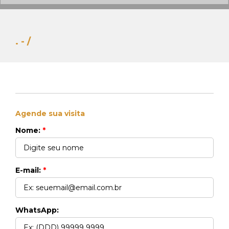
. - /
Agende sua visita
Whats Locação
Nome:
*
41 99270-3712
Whats Venda
41 99148-4621
E-mail:
*
WhatsApp: