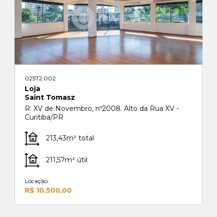
02572.002
Loja
Saint Tomasz
R. XV de Novembro, nº2008. Alto da Rua XV -
Curitiba/PR
213,43m² total
211,57m² útil
Locação:
R$ 10.500,00