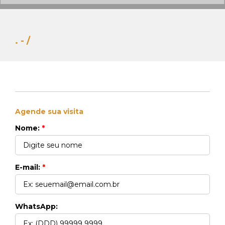
. - /
Agende sua visita
Whats Locação
Nome:
*
41 99270-3712
Whats Venda
41 99148-4621
E-mail:
*
WhatsApp: