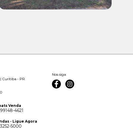
Nos siga:
| Curitiba - PR
00
ats Venda
 99148-4621
ndas - Ligue Agora
 3252-5000