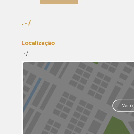
. - /
Localização
. - /
Ver 