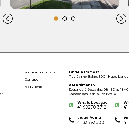
Sobre a Imobiliária
Onde estamos?
Rua Jaime Balão, 390 | Hugo Lange 
Contato
Atendimento
Sou Cliente
Segunda à Sexta das 08h30 às 18h
ar?
Sábado das 09h00 às 13h00
Whats Locação
Wh
41 99270-3712
41
Ligue Agora
Ve
41 3353-3000
41