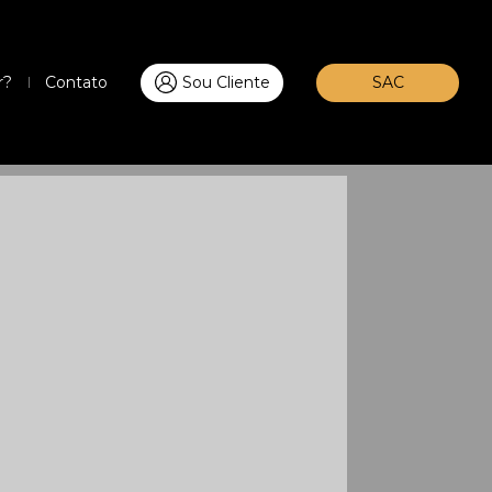
r?
Contato
Sou Cliente
SAC