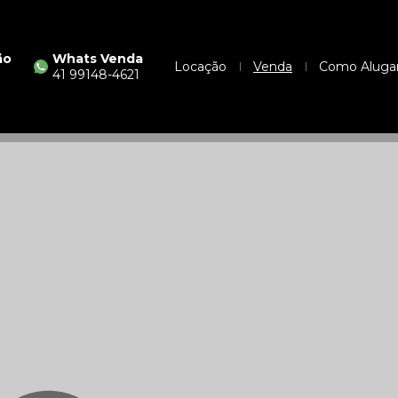
ão
Whats Venda
Locação
Venda
Como Aluga
41 99148-4621