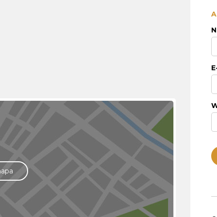
A
N
E
W
mapa