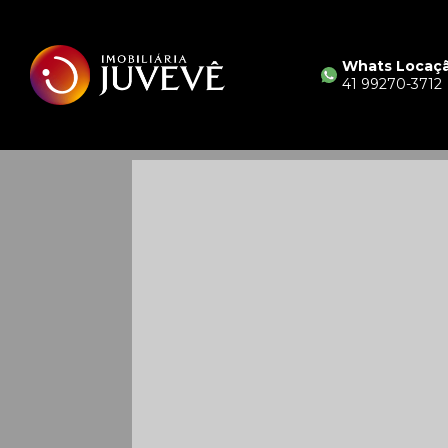
Whats Locaç
41 99270-3712