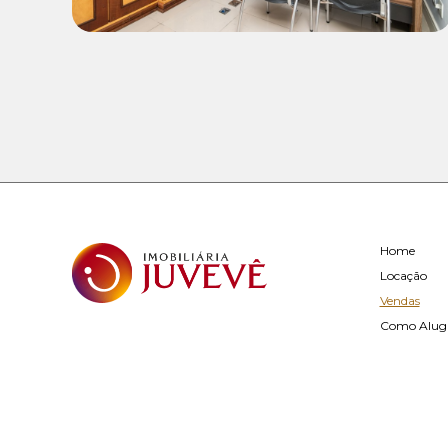
Home
Locação
Vendas
Como Alug