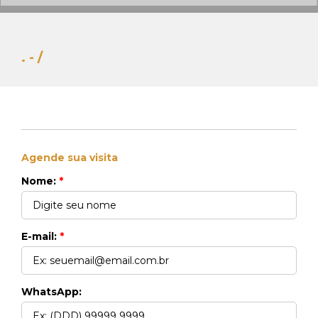
. - /
Agende sua visita
Whats Locação
Nome:
*
41 99270-3712
Whats Venda
41 99148-4621
E-mail:
*
WhatsApp: