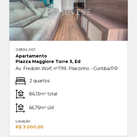
02834.001
Apartamento
Piazza Maggiore Torre 3, Ed
Av. Fredolin Wolf, nº799. Pilarzinho - Curitiba/PR
2 quartos
86,13m² total
66,75m² útil
Locação:
R$ 3.000,00