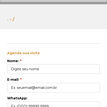
. - /
Agende sua visita
Whats Locação
Nome:
*
41 99270-3712
Whats Venda
41 99148-4621
E-mail:
*
WhatsApp: