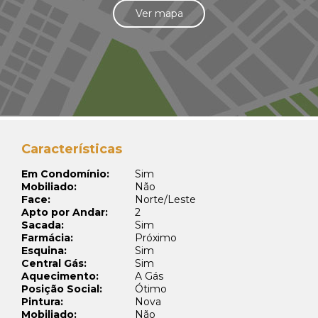
Ver mapa
Características
Em Condomínio:
Sim
Mobiliado:
Não
Face:
Norte/Leste
Apto por Andar:
2
Sacada:
Sim
Farmácia:
Próximo
Esquina:
Sim
Central Gás:
Sim
Aquecimento:
A Gás
Posição Social:
Ótimo
Pintura:
Nova
Mobiliado:
Não