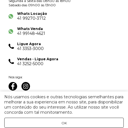
Segunda à Sexta das 08h30 às 18h00
Sábado das 09h00 às 13h00
Whats Locação
41 99270-3712
Whats Venda
41 99148-4621
Ligue Agora
41 3353-3000
Vendas - Ligue Agora
41 3252-5000
Nos siga:
Nós usamos cookies e outras tecnologias semelhantes para
melhorar a sua experiencia em nosso site, para disponibilizar
um conteúdo do seu interesse. Ao utilizar nosso site você
concorda com tal monitoramento.
Imobiliária Juveve © 2026. Creci J-2221.
Todos os direitos
reservados.
OK