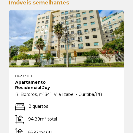
Imóveis semelhantes
06297.001
Apartamento
Residencial Joy
R. Bororos, nº1341. Vila Izabel - Curitiba/PR
2 quartos
94,89m² total
65,92m² útil