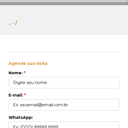
. - /
Agende sua visita
Whats Locação
Nome:
*
41 99270-3712
Whats Venda
41 99148-4621
E-mail:
*
WhatsApp: