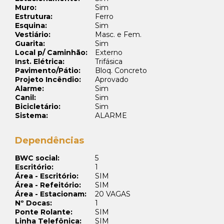
Muro:
Sim
Estrutura:
Ferro
Esquina:
Sim
Vestiário:
Masc. e Fem.
Guarita:
Sim
Local p/ Caminhão:
Externo
Inst. Elétrica:
Trifásica
Pavimento/Pátio:
Bloq. Concreto
Projeto Incêndio:
Aprovado
Alarme:
Sim
Canil:
Sim
Bicicletário:
Sim
Sistema:
ALARME
Dependências
BWC social:
5
Escritório:
1
Área - Escritório:
SIM
Área - Refeitório:
SIM
Área - Estacionam:
20 VAGAS
Nº Docas:
1
Ponte Rolante:
SIM
Linha Telefônica:
SIM