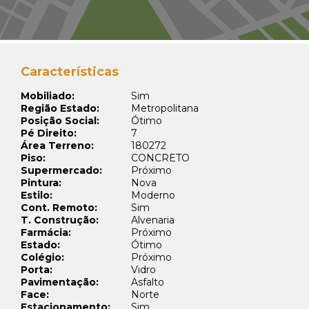
Características
Mobiliado:
Sim
Região Estado:
Metropolitana
Posição Social:
Ótimo
Pé Direito:
7
Área Terreno:
180272
Piso:
CONCRETO
Supermercado:
Próximo
Pintura:
Nova
Estilo:
Moderno
Cont. Remoto:
Sim
T. Construção:
Alvenaria
Farmácia:
Próximo
Estado:
Ótimo
Colégio:
Próximo
Porta:
Vidro
Pavimentação:
Asfalto
Face:
Norte
Estacionamento:
Sim