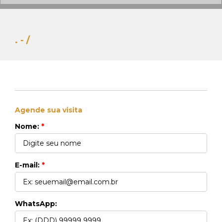
. - /
Agende sua visita
Whats Locação
Nome:
*
41 99270-3712
Whats Venda
41 99148-4621
E-mail:
*
WhatsApp: