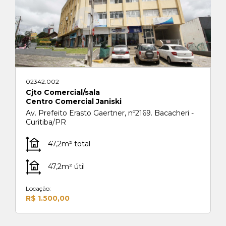
02342.002
Cjto Comercial/sala
Centro Comercial Janiski
Av. Prefeito Erasto Gaertner, nº2169. Bacacheri -
Curitiba/PR
47,2m² total
47,2m² útil
Locação:
R$ 1.500,00