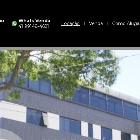
ão
Whats Venda
Locação
Venda
Como Aluga
41 99148-4621