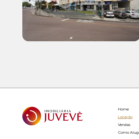
Locação:
R$ 1.500,00
Home
Locação
Vendas
Como Alug