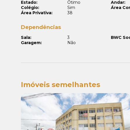
Estado:
Ótimo
Andar:
Colégio:
Sim
Área Con
Área Privativa:
38
Dependências
Sala:
3
BWC Soc
Garagem:
Não
Imóveis semelhantes