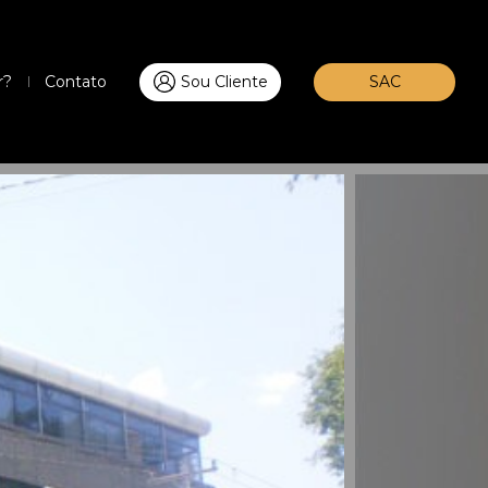
r?
Contato
Sou Cliente
SAC