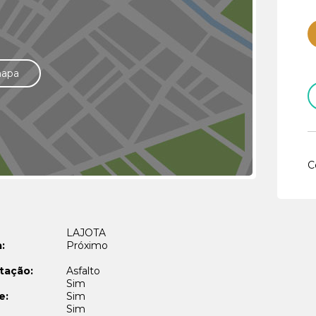
mapa
C
LAJOTA
:
Próximo
tação:
Asfalto
Sim
e:
Sim
Sim