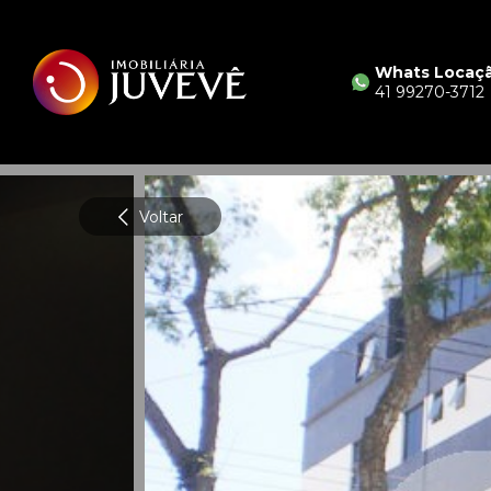
Whats Locaç
41 99270-3712
Voltar