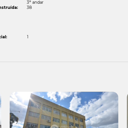
3° andar
struída:
38
ial:
1