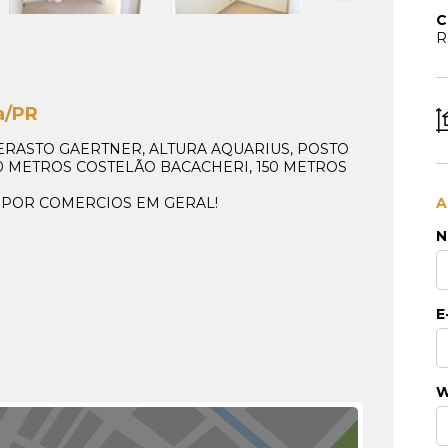
C
R
a/PR
ERASTO GAERTNER, ALTURA AQUARIUS, POSTO
0 METROS COSTELÃO BACACHERI, 150 METROS
A POR COMERCIOS EM GERAL!
A
N
E
W