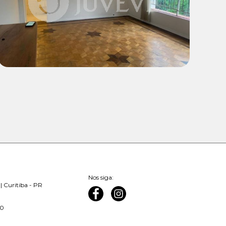
R$ 1.900,00
Nos siga:
| Curitiba - PR
00