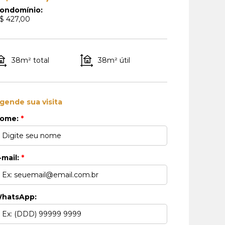
ondomínio:
$ 427,00
38m² total
38m² útil
gende sua visita
ome:
*
-mail:
*
hatsApp: