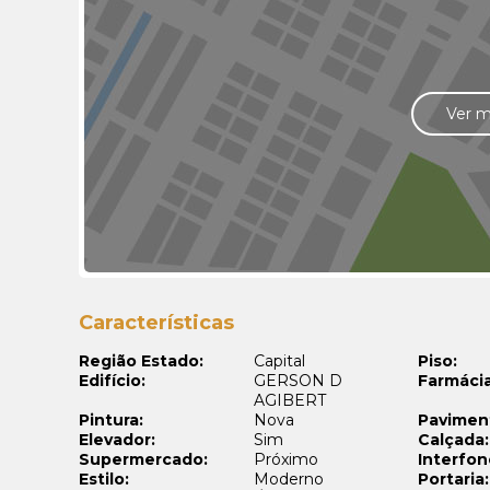
Ver 
Características
Região Estado:
Capital
Piso:
Edifício:
GERSON D
Farmácia
AGIBERT
Pintura:
Nova
Pavimen
Elevador:
Sim
Calçada:
Supermercado:
Próximo
Interfon
Estilo:
Moderno
Portaria: