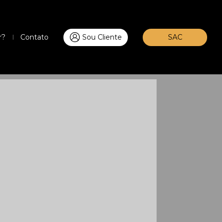
r?
Contato
Sou Cliente
SAC