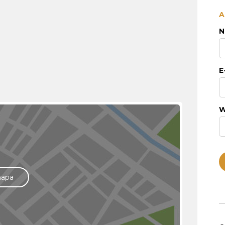
A
N
E
W
mapa