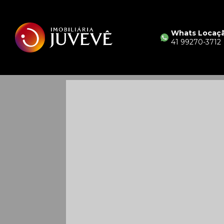
Whats Locaç
41 99270-3712