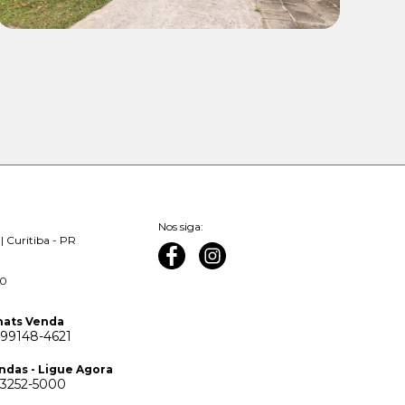
Nos siga:
| Curitiba - PR
00
ats Venda
 99148-4621
ndas - Ligue Agora
 3252-5000