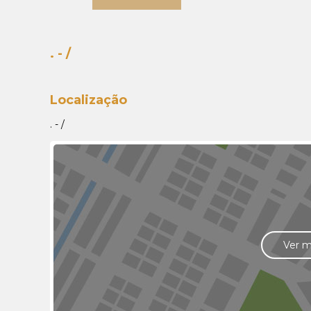
. - /
Localização
. - /
Ver 