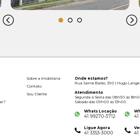
Sobre a Imobiliária
Onde estamos?
Rua Jaime Balão, 390 | Hugo Lange 
Contato
Atendimento
Sou Cliente
Segunda à Sexta das 08h30 às 18h
ar?
Sábado das 09h00 às 13h00
Whats Locação
Wh
41 99270-3712
41
Ligue Agora
Ve
41 3353-3000
41