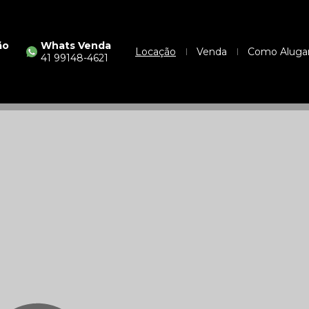
ão
Whats Venda
Locação
Venda
Como Aluga
41 99148-4621