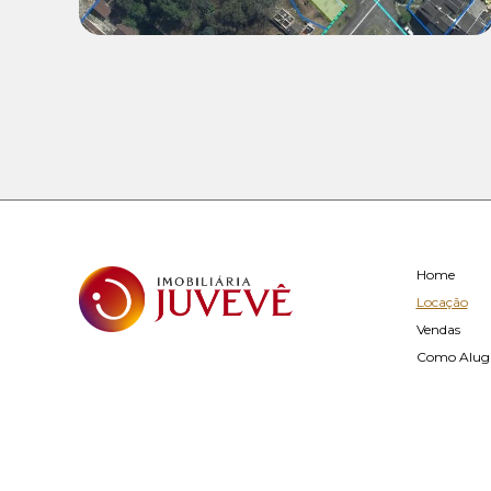
Home
Locação
Vendas
Como Alug