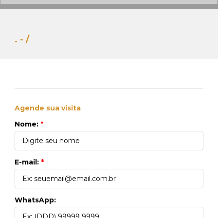
. - /
Agende sua visita
Whats Locação
Nome:
*
41 99270-3712
Whats Venda
41 99148-4621
E-mail:
*
WhatsApp: