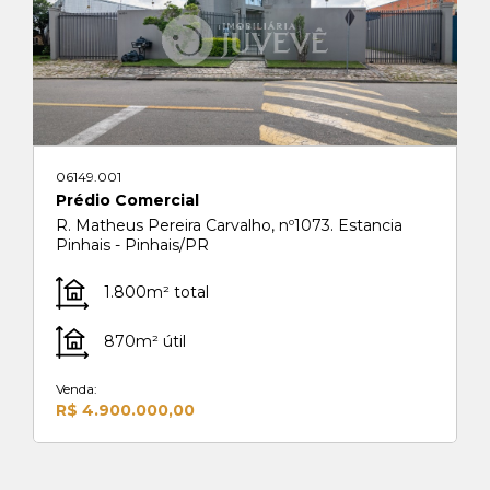
06149.001
Prédio Comercial
R. Matheus Pereira Carvalho, nº1073. Estancia
Pinhais - Pinhais/PR
1.800m² total
870m² útil
Venda:
R$ 4.900.000,00