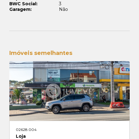
BWC Social:
3
Garagem:
Não
Imóveis semelhantes
02628.004
Loja