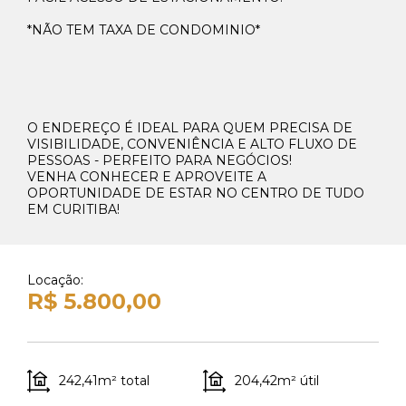
Whats Locação
*NÃO TEM TAXA DE CONDOMINIO*
41 99270-3712
Whats Venda
41 99148-4621
O ENDEREÇO É IDEAL PARA QUEM PRECISA DE
VISIBILIDADE, CONVENIÊNCIA E ALTO FLUXO DE
PESSOAS - PERFEITO PARA NEGÓCIOS!
VENHA CONHECER E APROVEITE A
OPORTUNIDADE DE ESTAR NO CENTRO DE TUDO
EM CURITIBA!
Locação:
R$ 5.800,00
242,41m² total
204,42m² útil