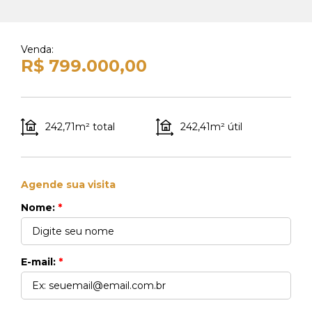
Whats Locação
41 99270-3712
Venda:
Whats Venda
R$ 799.000,00
41 99148-4621
242,71m² total
242,41m² útil
Agende sua visita
Nome:
*
E-mail:
*