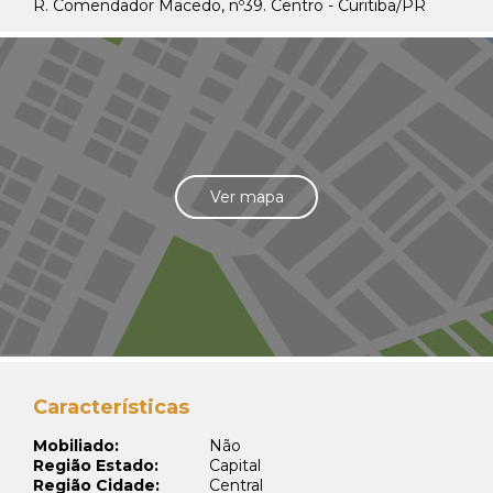
R. Comendador Macedo, nº39. Centro - Curitiba/PR
Ver mapa
Características
Mobiliado:
Não
Região Estado:
Capital
Região Cidade:
Central