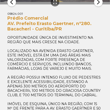
05824.001
Prédio Comercial
AV. Prefeito Erasto Gaertner, nº280.
Bacacheri - Curitiba/PR
OPORTUNIDADE ÚNICA DE INVESTIMENTO NA
REGIÃO QUE MAIS CRESCE NA CIDADE.
LOCALIZADO NA AVENIDA ERASTO GAERTNER,
ESTE IMÓVEL ESTÁ EM UMA DAS ÁREAS MAIS
VALORIZADAS, COM FORTE PRESENÇA DE
Whats Locação
COMÉRCIO E SERVIÇOS, INCLUINDO BANCOS,
41 99270-3712
FARMÁCIAS, LOJAS DE VAREJO E MUITO MAIS.
A REGIÃO POSSUI INTENSO FLUXO DE PEDESTRES
Whats Venda
E EXCELENTE ACESSIBILIDADE, ESTANDO A
41 99148-4621
APENAS 300 METROS DO AEROPORTO DO
BACACHERIi, 100 METROS DO GRACIOSA COUNTRY
CLUB, E 700 METROS DO TERMINAL DO CABRAL.
IMÓVEL DE ESQUINA, ÚNICO NA REGIÃO, COM 15
M² DE FRENTE PARA A AV. ERASTO GAERTNER E 50