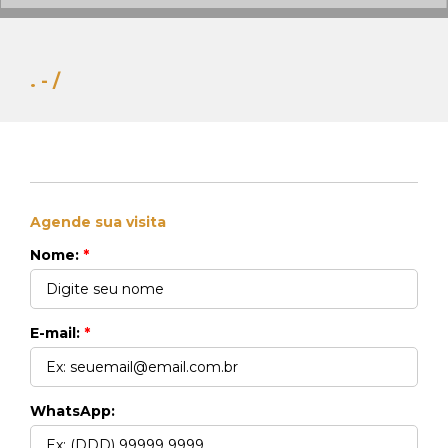
. - /
Agende sua visita
Whats Locação
Nome:
*
41 99270-3712
Whats Venda
41 99148-4621
E-mail:
*
WhatsApp: