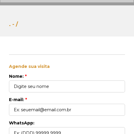
. - /
Agende sua visita
Whats Locação
Nome:
*
41 99270-3712
Whats Venda
41 99148-4621
E-mail:
*
WhatsApp: