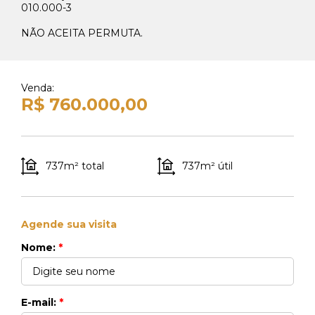
41 99270-3712
010.000-3
NÃO ACEITA PERMUTA.
Whats Venda
41 99148-4621
Venda:
R$ 760.000,00
737m² total
737m² útil
Agende sua visita
Nome:
*
E-mail:
*