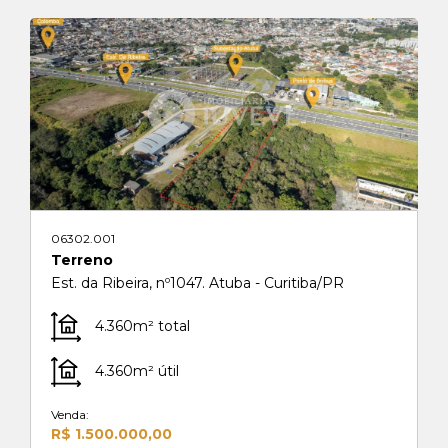
06302.001
Terreno
Est. da Ribeira, nº1047. Atuba - Curitiba/PR
4.360m² total
4.360m² útil
Venda:
R$ 1.500.000,00