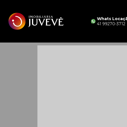
Whats Locaç
41 99270-3712