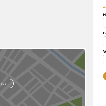
A
N
E
W
mapa