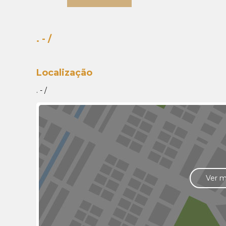
. - /
Localização
. - /
Ver 