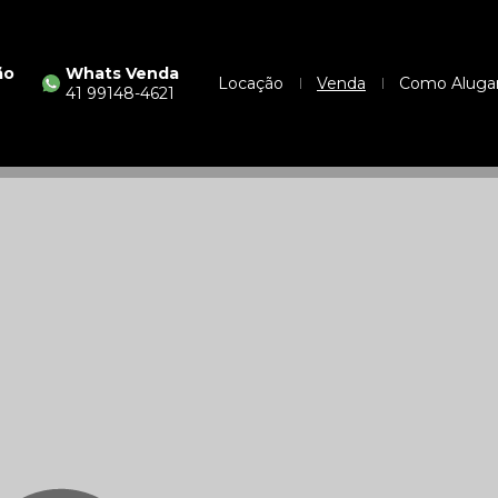
ão
Whats Venda
Locação
Venda
Como Aluga
41 99148-4621