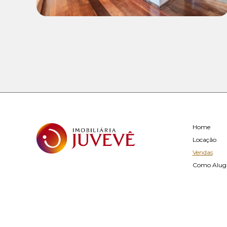
Home
Locação
Vendas
Como Alug