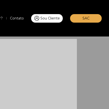
r?
Contato
Sou Cliente
SAC