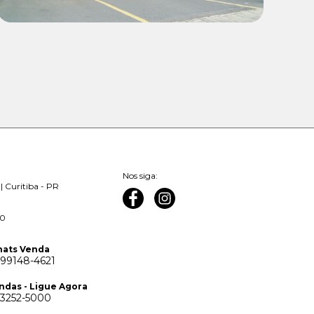
Nos siga:
| Curitiba - PR
00
ats Venda
 99148-4621
ndas - Ligue Agora
 3252-5000