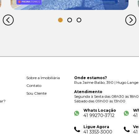
Sobre a Imobiliária
Onde estamos?
Rua Jaime Balão, 390 | Hugo Lange 
Contato
Atendimento
Sou Cliente
Segunda à Sexta das 08h30 às 18h
ar?
Sábado das 09h00 às 13h00
Whats Locação
Wh
41 99270-3712
41
Ligue Agora
Ve
41 3353-3000
41