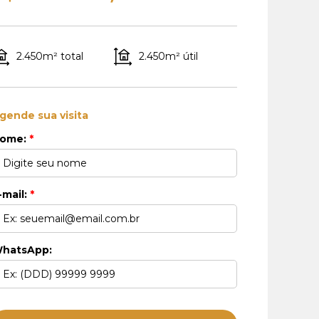
2.450m² total
2.450m² útil
gende sua visita
ome:
*
-mail:
*
hatsApp: