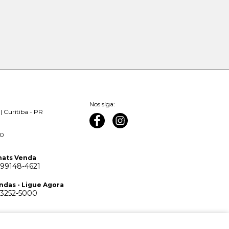
Nos siga:
| Curitiba - PR
00
ats Venda
 99148-4621
ndas - Ligue Agora
 3252-5000