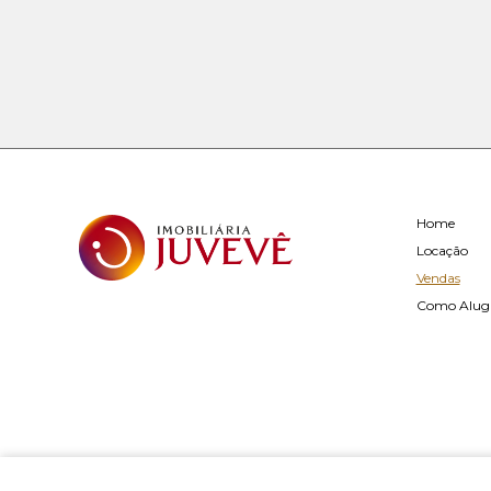
Home
Locação
Vendas
Como Alug