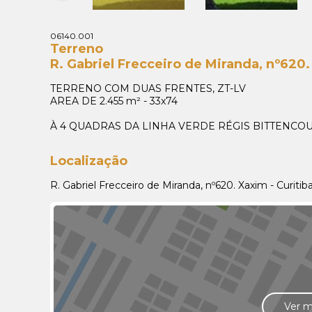
06140.001
Terreno
R. Gabriel Frecceiro de Miranda, nº620.
TERRENO COM DUAS FRENTES, ZT-LV
AREA DE 2.455 m² - 33x74
À 4 QUADRAS DA LINHA VERDE RÉGIS BITTENCOU
Localização
R. Gabriel Frecceiro de Miranda, nº620. Xaxim - Curiti
Ver 