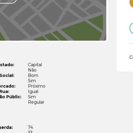
C
stado:
Capital
Não
Social:
Bom
Sim
rcado:
Próximo
 Rua:
Igual
ão Públic:
Sim
Regular
uerda:
74
33