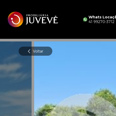
Whats Locaç
41 99270-3712
Voltar