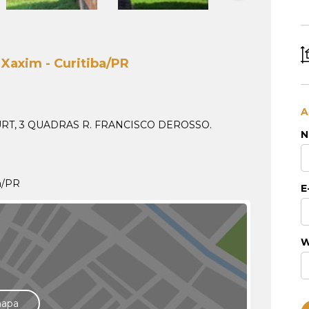
 Xaxim - Curitiba/PR
A
RT, 3 QUADRAS R. FRANCISCO DEROSSO.
N
ba/PR
E
W
mapa