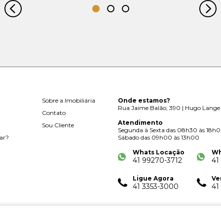
Sobre a Imobiliária
Onde estamos?
Rua Jaime Balão, 390 | Hugo Lange 
Contato
Atendimento
Sou Cliente
Segunda à Sexta das 08h30 às 18h
ar?
Sábado das 09h00 às 13h00
Whats Locação
Wh
41 99270-3712
41
Ligue Agora
Ve
41 3353-3000
41