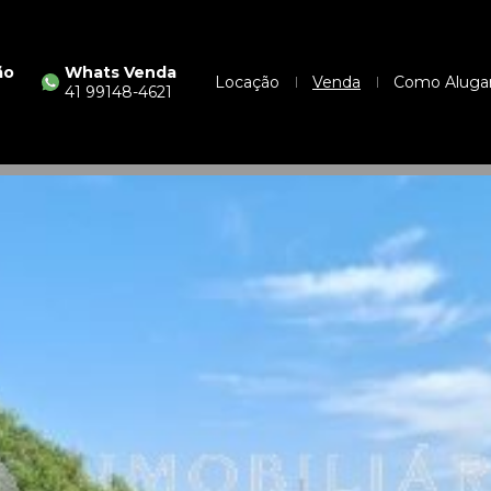
ão
Whats Venda
Locação
Venda
Como Aluga
41 99148-4621