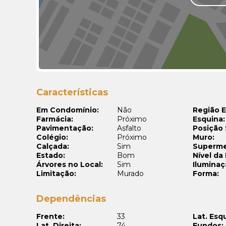
Características
Em Condomínio:
Não
Região E
Farmácia:
Próximo
Esquina:
Pavimentação:
Asfalto
Posição 
Colégio:
Próximo
Muro:
Calçada:
Sim
Superme
Estado:
Bom
Nível da
Árvores no Local:
Sim
Iluminaç
Limitação:
Murado
Forma:
Dependências
Frente:
33
Lat. Esq
Lat. Direita:
74
Fundos: