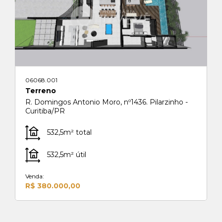
06068.001
Terreno
R. Domingos Antonio Moro, nº1436. Pilarzinho -
Curitiba/PR
532,5m² total
532,5m² útil
Venda:
R$ 380.000,00