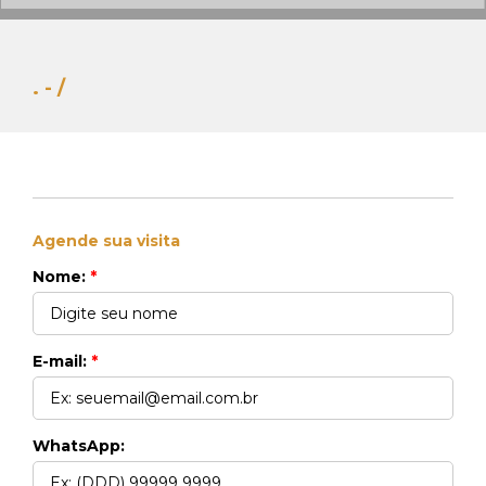
. - /
Agende sua visita
Whats Locação
Nome:
*
41 99270-3712
Whats Venda
41 99148-4621
E-mail:
*
WhatsApp: