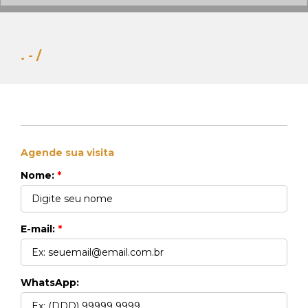
. - /
Agende sua visita
Whats Locação
Nome:
*
41 99270-3712
Whats Venda
41 99148-4621
E-mail:
*
WhatsApp: