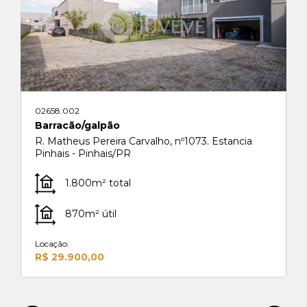
02658.002
Barracão/galpão
R. Matheus Pereira Carvalho, nº1073. Estancia
Pinhais - Pinhais/PR
1.800m² total
870m² útil
Locação:
R$ 29.900,00