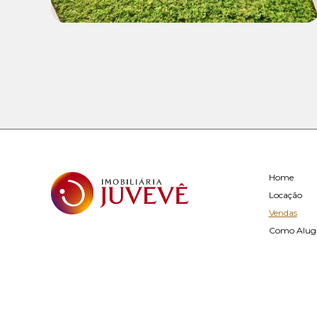
Home
Locação
Vendas
Como Alug