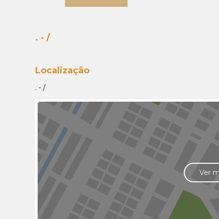
. - /
Localização
. - /
Ver 