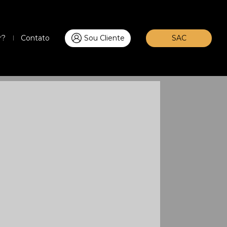
r?
Contato
Sou Cliente
SAC