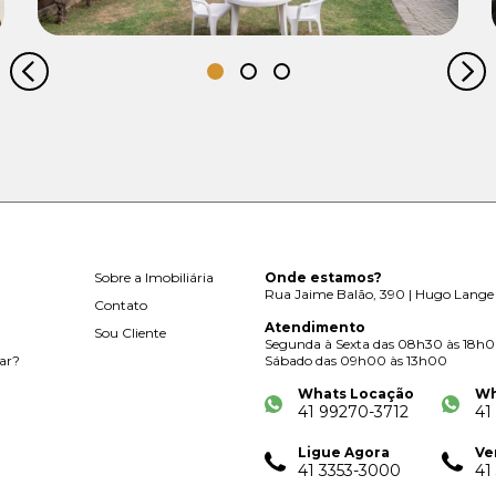
Sobre a Imobiliária
Onde estamos?
Rua Jaime Balão, 390 | Hugo Lange 
Contato
Atendimento
Sou Cliente
Segunda à Sexta das 08h30 às 18h
ar?
Sábado das 09h00 às 13h00
Whats Locação
Wh
41 99270-3712
41
Ligue Agora
Ve
41 3353-3000
41