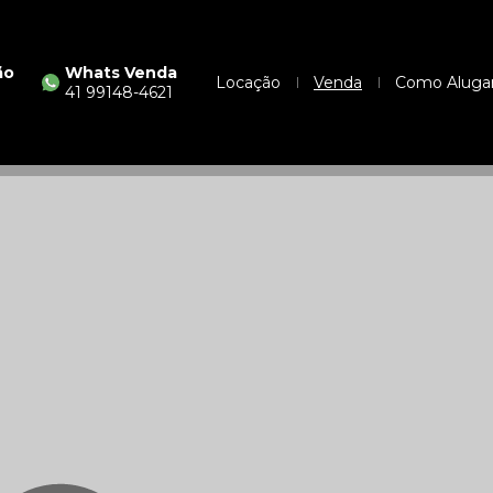
ão
Whats Venda
Locação
Venda
Como Aluga
41 99148-4621