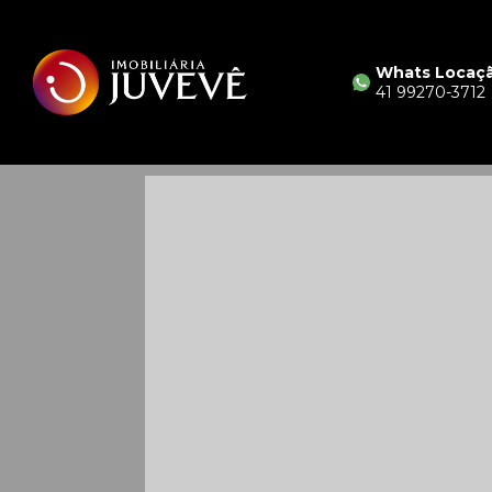
Whats Locaç
41 99270-3712