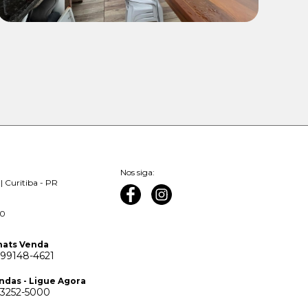
Nos siga:
| Curitiba - PR
00
ats Venda
 99148-4621
ndas - Ligue Agora
 3252-5000