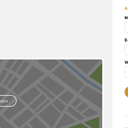
A
N
E
W
mapa