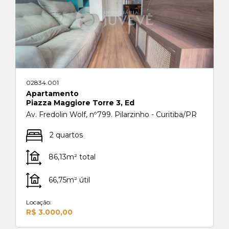
02834.001
Apartamento
Piazza Maggiore Torre 3, Ed
Av. Fredolin Wolf, nº799. Pilarzinho - Curitiba/PR
2 quartos
86,13m² total
66,75m² útil
Locação:
R$ 3.000,00