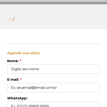
. - /
Agende sua visita
Whats Locação
Nome:
*
41 99270-3712
Whats Venda
41 99148-4621
E-mail:
*
WhatsApp: