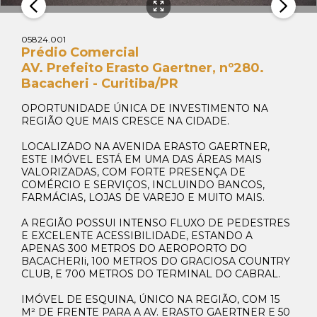
05824.001
Prédio Comercial
AV. Prefeito Erasto Gaertner, nº280.
Bacacheri - Curitiba/PR
OPORTUNIDADE ÚNICA DE INVESTIMENTO NA
REGIÃO QUE MAIS CRESCE NA CIDADE.
LOCALIZADO NA AVENIDA ERASTO GAERTNER,
ESTE IMÓVEL ESTÁ EM UMA DAS ÁREAS MAIS
VALORIZADAS, COM FORTE PRESENÇA DE
Whats Locação
COMÉRCIO E SERVIÇOS, INCLUINDO BANCOS,
41 99270-3712
FARMÁCIAS, LOJAS DE VAREJO E MUITO MAIS.
A REGIÃO POSSUI INTENSO FLUXO DE PEDESTRES
Whats Venda
E EXCELENTE ACESSIBILIDADE, ESTANDO A
41 99148-4621
APENAS 300 METROS DO AEROPORTO DO
BACACHERIi, 100 METROS DO GRACIOSA COUNTRY
CLUB, E 700 METROS DO TERMINAL DO CABRAL.
IMÓVEL DE ESQUINA, ÚNICO NA REGIÃO, COM 15
M² DE FRENTE PARA A AV. ERASTO GAERTNER E 50