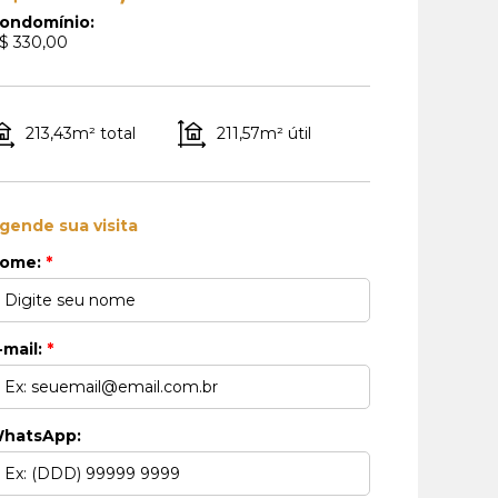
ondomínio:
$ 330,00
213,43m² total
211,57m² útil
gende sua visita
ome:
*
-mail:
*
hatsApp: