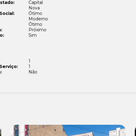
stado:
Capital
Nova
Social:
Ótimo
Moderno
Ótimo
:
Próximo
o:
Sim
1
Serviço:
1
:
Não