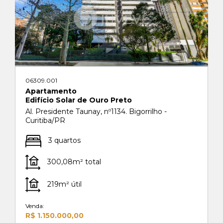
06309.001
Apartamento
Edifício Solar de Ouro Preto
Al. Presidente Taunay, nº1134. Bigorrilho -
Curitiba/PR
3 quartos
300,08m² total
219m² útil
Venda:
R$ 1.150.000,00