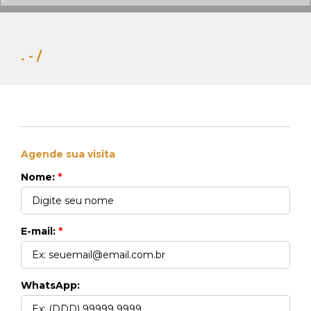
. - /
Agende sua visita
Whats Locação
Nome:
*
41 99270-3712
Whats Venda
41 99148-4621
E-mail:
*
WhatsApp: