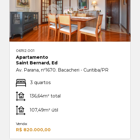
06192.001
Apartamento
Saint Bernard, Ed
Av. Parana, nº1670. Bacacheri - Curitiba/PR
3 quartos
136,64m² total
107,49m² útil
Venda:
R$ 820.000,00