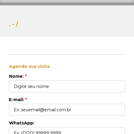
. - /
Agende sua visita
Whats Locação
Nome:
*
41 99270-3712
Whats Venda
41 99148-4621
E-mail:
*
WhatsApp: