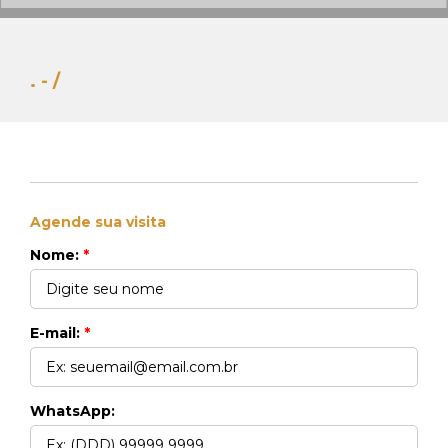
. - /
Agende sua visita
Whats Locação
41 99270-3712
Nome:
*
Whats Venda
41 99148-4621
E-mail:
*
WhatsApp: