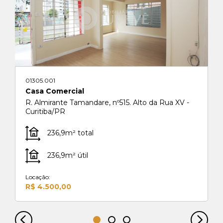
01305.001
Casa Comercial
R. Almirante Tamandare, nº515. Alto da Rua XV -
Curitiba/PR
236,9m² total
236,9m² útil
Locação:
R$ 4.500,00