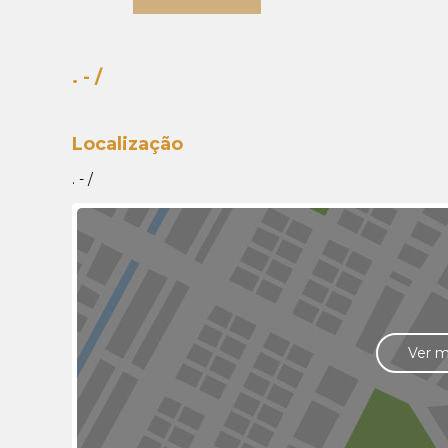
. - /
Localização
. - /
Ver 