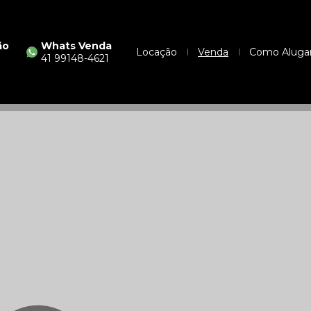
ão
Whats Venda
Locação
Venda
Como Aluga
41 99148-4621