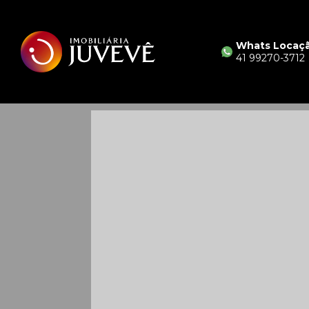
Whats Locaç
41 99270-3712