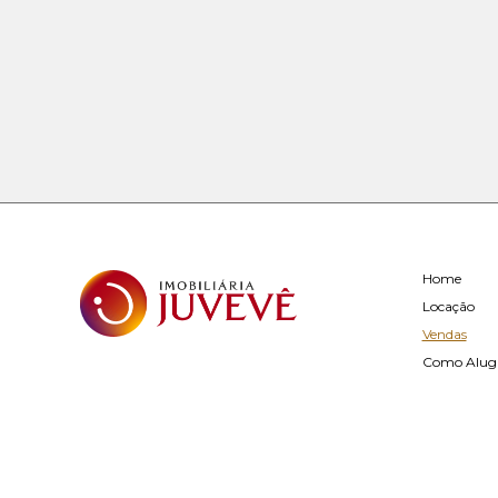
Home
Locação
Vendas
Como Alug