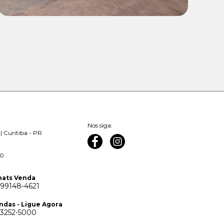
Nos siga:
| Curitiba - PR
00
ats Venda
 99148-4621
ndas - Ligue Agora
 3252-5000