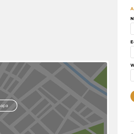
A
N
E
W
mapa