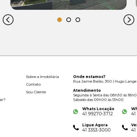
Sobre a Imobiliária
Onde estamos?
Rua Jaime Balão, 390 | Hugo Lange 
Contato
Atendimento
Sou Cliente
Segunda à Sexta das 08h30 às 18h
ar?
Sábado das 09h00 às 13h00
Whats Locação
Wh
41 99270-3712
41
Ligue Agora
Ve
41 3353-3000
41