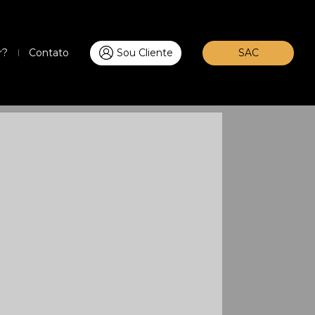
r?
Contato
Sou Cliente
SAC