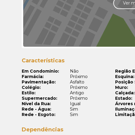
Ver 
Características
Em Condomínio:
Não
Região E
Farmácia:
Próximo
Esquina:
Pavimentação:
Asfalto
Posição 
Colégio:
Próximo
Muro:
Estilo:
Antigo
Calçada:
Supermercado:
Próximo
Estado:
Nível da Rua:
Igual
Árvores 
Rede - Água:
Sim
Iluminaç
Rede - Esgoto:
Sim
Limitaçã
Dependências