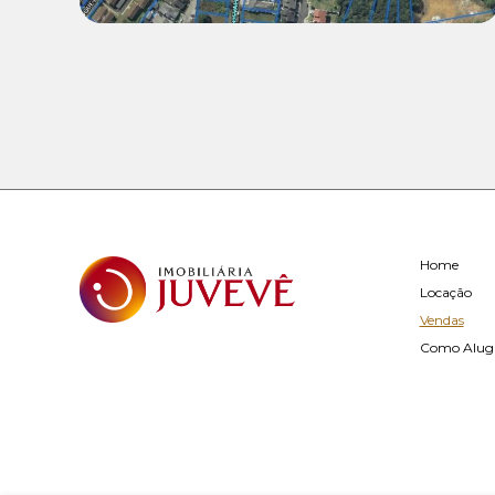
Home
Locação
Vendas
Como Alug