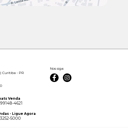
Nos siga:
| Curitiba - PR
00
ats Venda
 99148-4621
ndas - Ligue Agora
 3252-5000