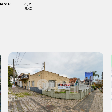
uerda:
25,99
19,30
Venda:
R$ 1.500.000,00