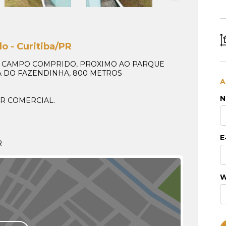
o - Curitiba/PR
O CAMPO COMPRIDO, PROXIMO AO PARQUE
IA DO FAZENDINHA, 800 METROS
A
.
N
R COMERCIAL.
E
R
W