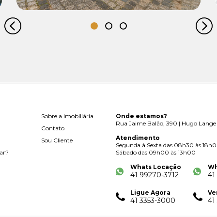
Sobre a Imobiliária
Onde estamos?
Rua Jaime Balão, 390 | Hugo Lange 
Contato
Atendimento
Sou Cliente
Segunda à Sexta das 08h30 às 18h
ar?
Sábado das 09h00 às 13h00
Whats Locação
Wh
41 99270-3712
41
Ligue Agora
Ve
41 3353-3000
41