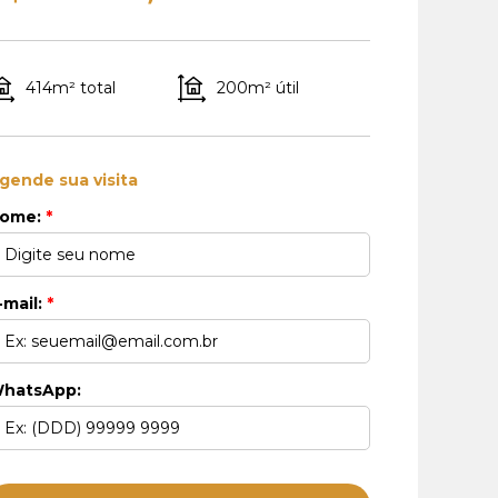
414m² total
200m² útil
gende sua visita
ome:
*
-mail:
*
hatsApp: