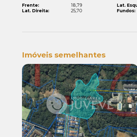
Frente:
18,79
Lat. Esq
Lat. Direita:
25,70
Fundos:
Imóveis semelhantes
Venda:
R$ 4.200.000,00