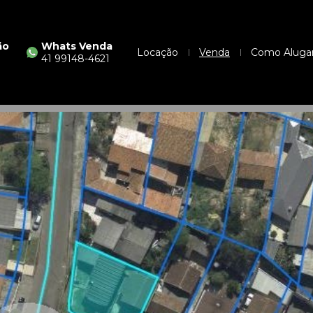
ão
Whats Venda
Locação
Venda
Como Aluga
41 99148-4621