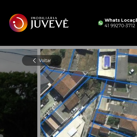
Whats Locaç
41 99270-3712
Voltar