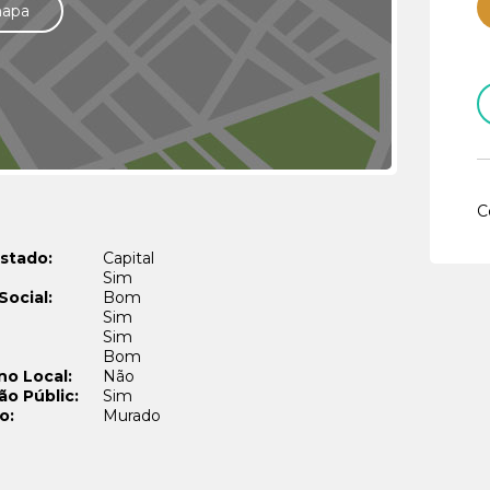
mapa
C
stado:
Capital
Sim
Social:
Bom
Sim
Sim
Bom
no Local:
Não
ão Públic:
Sim
o:
Murado