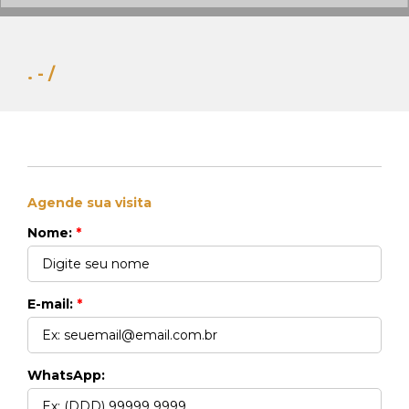
. - /
Agende sua visita
Whats Locação
Nome:
*
41 99270-3712
Whats Venda
41 99148-4621
E-mail:
*
WhatsApp: