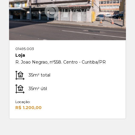
01495.003
Loja
R. Joao Negrao, nº558. Centro - Curitiba/PR
35m² total
35m² útil
Locação:
R$ 1.200,00