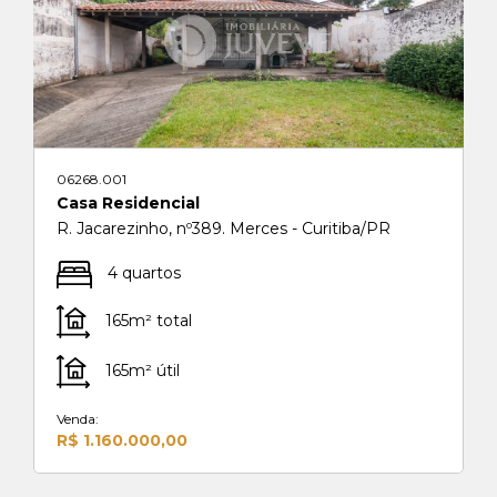
06268.001
Casa Residencial
R. Jacarezinho, nº389. Merces - Curitiba/PR
4 quartos
165m² total
165m² útil
Venda:
R$ 1.160.000,00