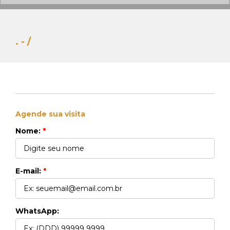
. - /
Agende sua visita
Whats Locação
Nome:
*
41 99270-3712
Whats Venda
41 99148-4621
E-mail:
*
WhatsApp: