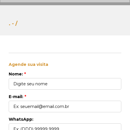
. - /
Agende sua visita
Whats Locação
Nome:
*
41 99270-3712
Whats Venda
41 99148-4621
E-mail:
*
WhatsApp: