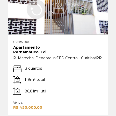
02285.0001
Apartamento
Pernambuco, Ed
R. Marechal Deodoro, nº1115. Centro - Curitiba/PR
3 quartos
119m² total
86,81m² útil
Venda:
R$ 450.000,00