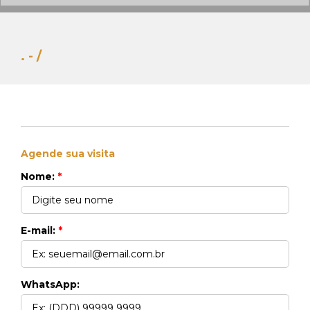
. - /
Agende sua visita
Whats Locação
Nome:
*
41 99270-3712
Whats Venda
41 99148-4621
E-mail:
*
WhatsApp: