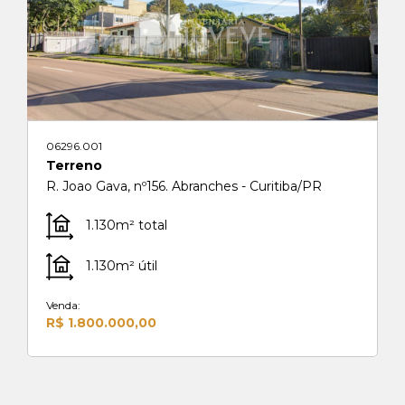
06296.001
Terreno
R. Joao Gava, nº156. Abranches - Curitiba/PR
1.130m² total
1.130m² útil
Venda:
R$ 1.800.000,00