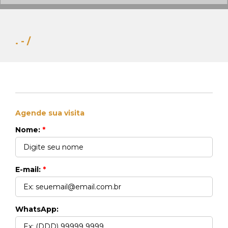
. - /
Agende sua visita
Whats Locação
Nome:
*
41 99270-3712
Whats Venda
41 99148-4621
E-mail:
*
WhatsApp: