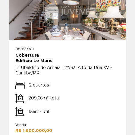
06252.001
Cobertura
Edificio Le Mans
R. Ubaldino do Amaral, nº733. Alto da Rua XV -
Curitiba/PR
2 quartos
209,66m² total
156m² útil
Venda:
R$ 1.600.000,00