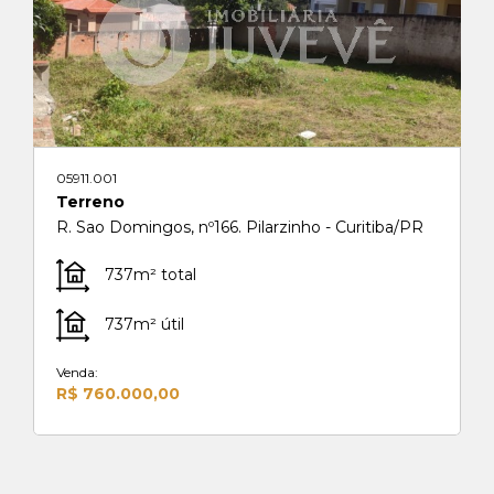
05911.001
Terreno
R. Sao Domingos, nº166. Pilarzinho - Curitiba/PR
737m² total
737m² útil
Venda:
R$ 760.000,00