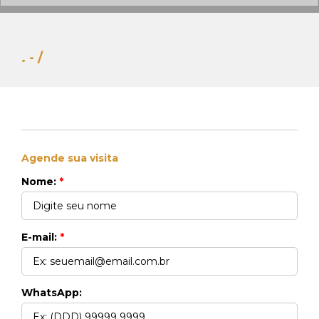
. - /
Agende sua visita
Whats Locação
Nome:
*
41 99270-3712
Whats Venda
41 99148-4621
E-mail:
*
WhatsApp: