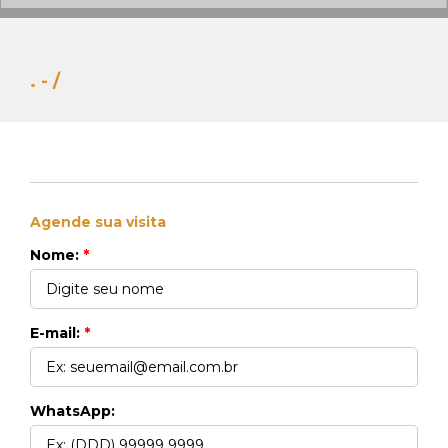
. - /
Agende sua visita
Whats Locação
41 99270-3712
Nome:
*
Whats Venda
41 99148-4621
E-mail:
*
WhatsApp: