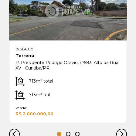
06286.001
Terreno
R. Presidente Rodrigo Otavio, nº583. Alto da Rua
XV - Curitiba/PR
713m² total
713m² útil
Venda:
R$ 2.000.000,00